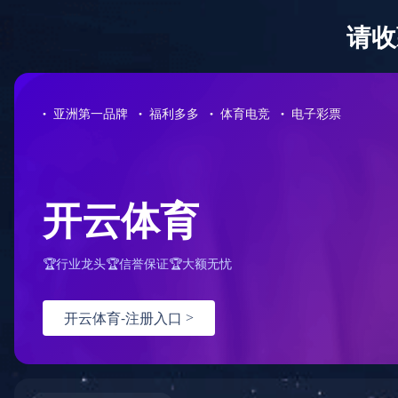
网站首页
走进瑞大
企业简介
荣誉资质
企业文化
企业视频
纸容器设备
纸杯机系列
纸碗机系列
纸桶机系列
双层外套机系列
高速
涂层印刷模切设备
无塑涂层机
柔板印刷机
平压平模切机
冲切机
隐茶杯及其他设备
全自动隐茶杯机
纸杯包装机
纸杯检测机
纸杯粘把一体机
生产案例
生产线解决方案
纸容器规格分类
新闻资讯
展会信息
公司新闻
行业新闻
登录入口
销售网络
联系售后
人才招聘
中文/EN

网站首页